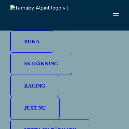
TÄRNABY
BOKA
SKIDÅKNING
RACING
JUST NU