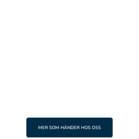
AKTUELLT
RACING
10 APRIL, 2026
Ingemartrofén 2026 –
raceåkare från hela världen
samlas i Tärnaby
LÄS MER
MER SOM HÄNDER HOS OSS