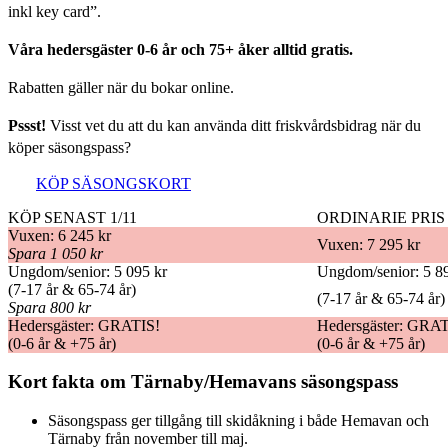
inkl key card”.
Våra hedersgäster 0-6 år och 75+ åker alltid gratis.
Rabatten gäller när du bokar online.
Pssst!
Visst vet du att du kan använda ditt friskvårdsbidrag när du
köper säsongspass?
KÖP SÄSONGSKORT
KÖP SENAST 1/11
ORDINARIE PRIS 
Vuxen: 6 245 kr
Vuxen: 7 295 kr
Spara 1 050 kr
Ungdom/senior: 5 095 kr
Ungdom/senior: 5 8
(7-17 år & 65-74 år)
(7-17 år & 65-74 år)
Spara 800 kr
Hedersgäster: GRATIS!
Hedersgäster: GRAT
(0-6 år & +75 år)
(0-6 år & +75 år)
Kort fakta om Tärnaby/Hemavans säsongspass
Säsongspass ger tillgång till skidåkning i både Hemavan och
Tärnaby från november till maj.