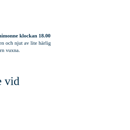
nimonne klockan 18.00
n och njut av lite härlig
arn vuxna.
 vid