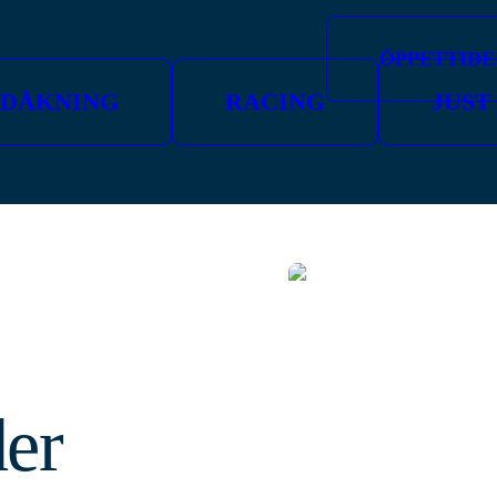
ÖPPETTIDE
IDÅKNING
RACING
JUST
er