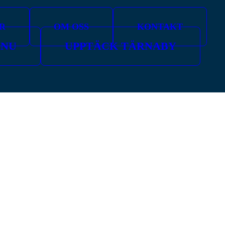
R
OM OSS
KONTAKT
 NU
UPPTÄCK TÄRNABY