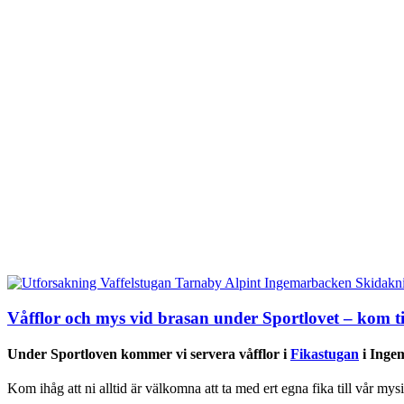
Våfflor och mys vid brasan under Sportlovet – kom ti
Under S
portloven kommer vi servera våfflor i
Fikastugan
i Inge
Kom ihåg att ni alltid är välkomna att ta med ert egna fika till vår m