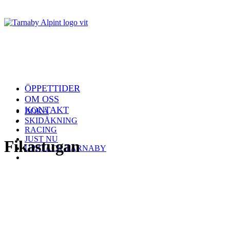
ÖPPETTIDER
OM OSS
KONTAKT
BOKA
SKIDÅKNING
RACING
JUST NU
Fikastugan
UPPTÄCK TÄRNABY