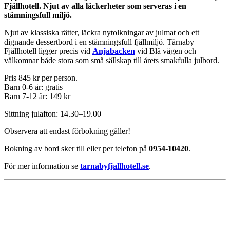
Fjällhotell. Njut av alla läckerheter som serveras i en
stämningsfull miljö.
Njut av klassiska rätter, läckra nytolkningar av julmat och ett
dignande dessertbord i en stämningsfull fjällmiljö. Tärnaby
Fjällhotell ligger precis vid
Anjabacken
vid Blå vägen och
välkomnar både stora som små sällskap till årets smakfulla julbord.
Pris 845 kr per person.
Barn 0-6 år: gratis
Barn 7-12 år: 149 kr
Sittning julafton: 14.30–19.00
Observera att endast förbokning gäller!
Bokning av bord sker till
eller per telefon på
0954-10420
.
För mer information se
tarnabyfjallhotell.se
.