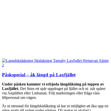
Påskspecial – åk längd på Laxfjället
Under påsken kommer vi erbjuda längdåkning på toppen av
Laxfjället.
Det finns ett spår uppdraget på fjället och ni når spåret
via Anjaliften eller Linbanan. Följ markeringen eller fråga våra
liftpersonal om vägen.
Är ni utrustad för längdskidåkning så har ni möjlighet att åka upp en
gång gratis till spåret under påsken. Då startar ni utvilad i