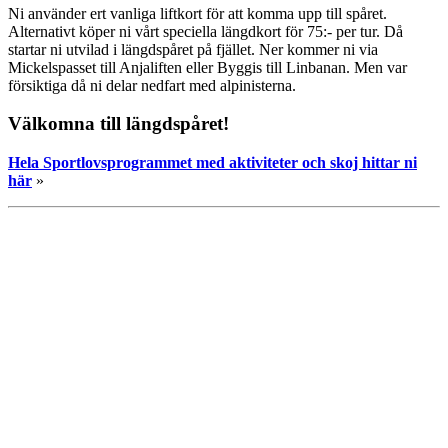
Ni använder ert vanliga liftkort för att komma upp till spåret.
Alternativt köper ni vårt speciella längdkort för 75:- per tur. Då
startar ni utvilad i längdspåret på fjället. Ner kommer ni via
Mickelspasset till Anjaliften eller Byggis till Linbanan. Men var
försiktiga då ni delar nedfart med alpinisterna.
Välkomna till längdspåret!
Hela Sportlovsprogrammet med aktiviteter och skoj hittar ni
här
»