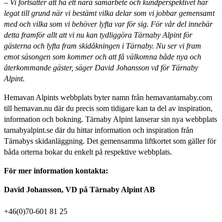
– Vi fortsätter att ha ett nära samarbete och kundperspektivet har
legat till grund när vi bestämt vilka delar som vi jobbar gemensamt
med och vilka som vi behöver lyfta var för sig. För vår del innebär
detta framför allt att vi nu kan tydliggöra Tärnaby Alpint för
gästerna och lyfta fram skidåkningen i Tärnaby. Nu ser vi fram
emot säsongen som kommer och att få välkomna både nya och
återkommande gäster, säger David Johansson vd för Tärnaby
Alpint.
Hemavan Alpints webbplats byter namn från hemavantarnaby.com
till hemavan.nu där du precis som tidigare kan ta del av inspiration,
information och bokning. Tärnaby Alpint lanserar sin nya webbplats
tarnabyalpint.se där du hittar information och inspiration från
Tärnabys skidanläggning. Det gemensamma liftkortet som gäller för
båda orterna bokar du enkelt på respektive webbplats.
För mer information kontakta:
David Johansson, VD på Tärnaby Alpint AB
+46(0)70-601 81 25