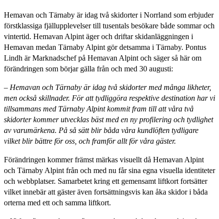
Hemavan och Tärnaby är idag två skidorter i Norrland som erbjuder
förstklassiga fjällupplevelser till tusentals besökare både sommar och
vintertid. Hemavan Alpint äger och driftar skidanläggningen i
Hemavan medan Tärnaby Alpint gör detsamma i Tärnaby. Pontus
Lindh är Marknadschef på Hemavan Alpint och säger så här om
förändringen som börjar gälla från och med 30 augusti:
– Hemavan och Tärnaby är idag två skidorter med många likheter,
men också skillnader. För att tydliggöra respektive destination har vi
tillsammans med Tärnaby Alpint kommit fram till att våra två
skidorter kommer utvecklas bäst med en ny profilering och tydlighet
av varumärkena. På så sätt blir båda våra kundlöften tydligare
vilket blir bättre för oss, och framför allt för våra gäster.
Förändringen kommer främst märkas visuellt då Hemavan Alpint
och Tärnaby Alpint från och med nu får sina egna visuella identiteter
och webbplatser. Samarbetet kring ett gemensamt liftkort fortsätter
vilket innebär att gäster även fortsättningsvis kan åka skidor i båda
orterna med ett och samma liftkort.