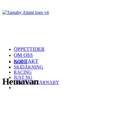
ÖPPETTIDER
OM OSS
KONTAKT
BOKA
SKIDÅKNING
RACING
JUST NU
Hemavan
UPPTÄCK TÄRNABY