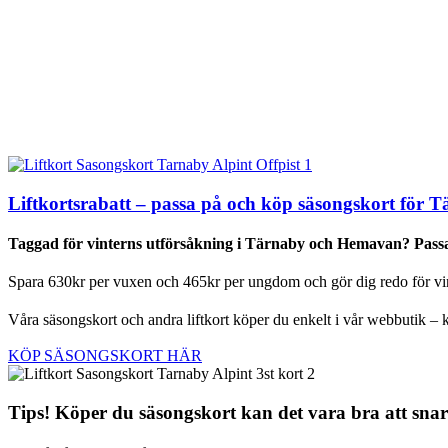
Liftkortsrabatt – passa på och köp säsongskort för
Taggad för vinterns utförsåkning i Tärnaby och Hemavan? Passa d
Spara 630kr per vuxen och 465kr per ungdom och gör dig redo för vinte
Våra säsongskort och andra liftkort köper du enkelt i vår webbutik – k
KÖP SÄSONGSKORT HÄR
Tips! Köper du säsongskort kan det vara bra att sna