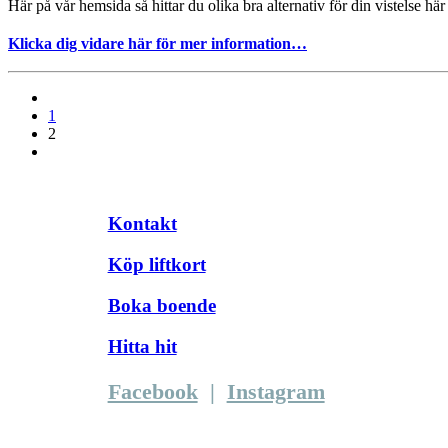
Här på vår hemsida så hittar du olika bra alternativ för din vistelse här
Klicka dig vidare här för mer information…
1
2
Kontakt
Köp liftkort
Boka boende
Hitta hit
Facebook
|
Instagram