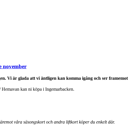
:e november
en. Vi är glada att vi äntligen kan komma igång och ser framemo
y/ Hemavan kan ni köpa i Ingemarbacken.
remot våra säsongskort och andra liftkort köper du enkelt där.