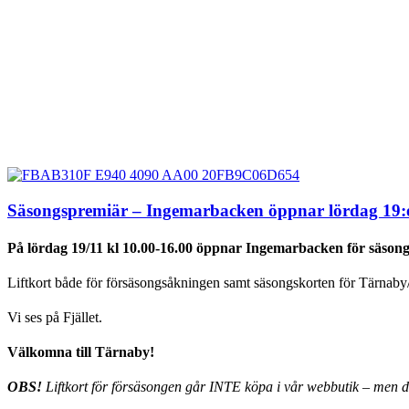
Säsongspremiär – Ingemarbacken öppnar lördag 19
På lördag 19/11 kl 10.00-16.00 öppnar Ingemarbacken för säsong
Liftkort både för försäsongsåkningen samt säsongskorten för Tärnab
Vi ses på Fjället.
Välkomna till Tärnaby!
OBS!
Liftkort för försäsongen går INTE köpa i vår webbutik – men dä