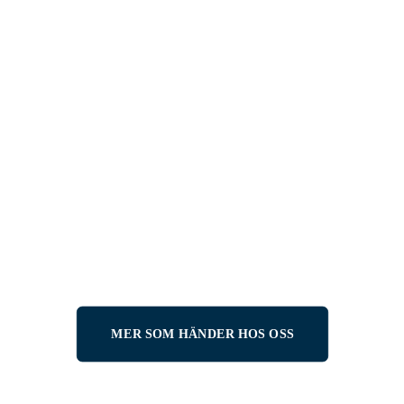
AKTUELLT
RACING
10 APRIL, 2026
Ingemartrofén 2026 –
raceåkare från hela världen
samlas i Tärnaby
LÄS MER
MER SOM HÄNDER HOS OSS