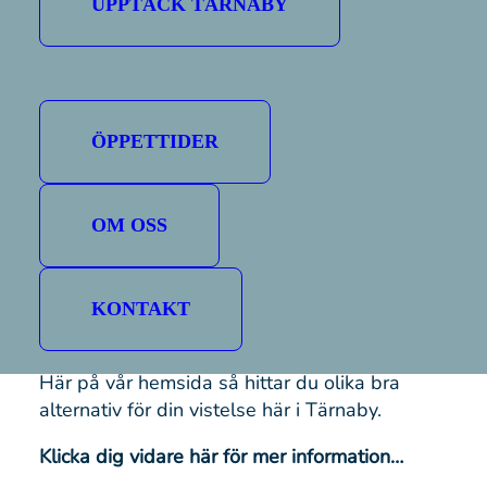
UPPTÄCK TÄRNABY
köpa i Ingemarbacken.
Vi ses på Fjället.
Välkomna till Tärnaby!
ÖPPETTIDER
OBS!
Liftkort för försäsongen går INTE köpa i
vår webbutik – men däremot våra säsongskort
och andra liftkort köper du enkelt där.
OM OSS
KONTAKT
Tips! Boka boende!
Här på vår hemsida så hittar du olika bra
alternativ för din vistelse här i Tärnaby.
Klicka dig vidare här för mer information…