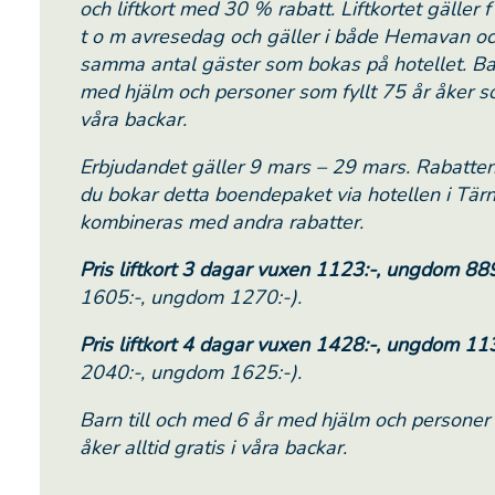
och liftkort med 30 % rabatt. Liftkortet gäller
t o m avresedag och gäller i både Hemavan oc
samma antal gäster som bokas på hotellet. Bar
med hjälm och personer som fyllt 75 år åker som
våra backar.
Erbjudandet gäller 9 mars – 29 mars. Rabatten
du bokar detta boendepaket via hotellen i Tär
kombineras med andra rabatter.
Pris liftkort 3 dagar vuxen 1123:-, ungdom 88
1605:-, ungdom 1270:-).
Pris liftkort 4 dagar vuxen 1428:-, ungdom 11
2040:-, ungdom 1625:-).
Barn till och med 6 år med hjälm och personer 
åker alltid gratis i våra backar.