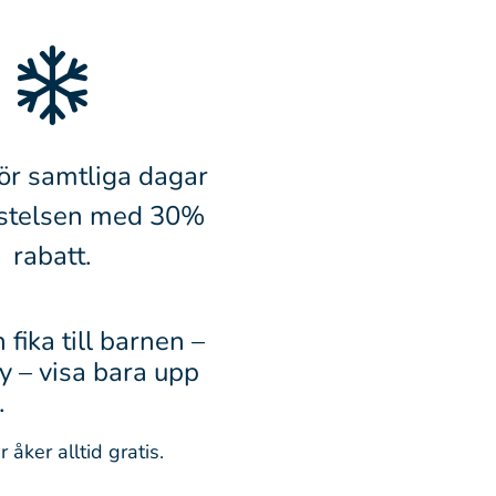
för samtliga dagar
istelsen med 30%
rabatt.
fika till barnen –
y – visa bara upp
.
åker alltid gratis.