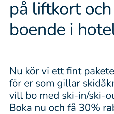
på liftkort och
boende i hote
Nu kör vi ett fint pake
för er som gillar skidå
vill bo med ski-in/ski-o
Boka nu och få 30% ra