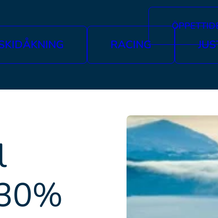
ÖPPETTID
SKIDÅKNING
RACING
JUS
l
 30%