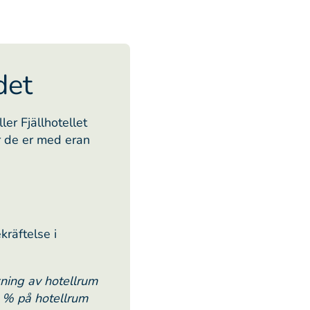
det
ller Fjällhotellet
r de er med eran
kräftelse i
ning av hotellrum
0 % på hotellrum