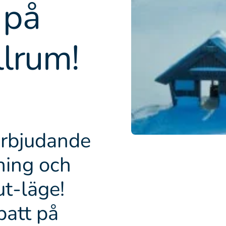
 på
llrum!
terbjudande
kning och
ut-läge!
batt på