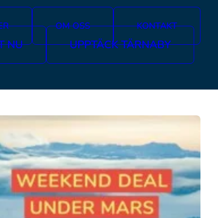
ER
OM OSS
KONTAKT
T NU
UPPTÄCK TÄRNABY