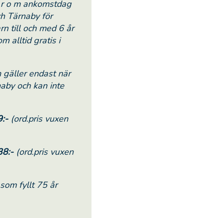
 f r o m ankomstdag
h Tärnaby för
n till och med 6 år
 alltid gratis i
 gäller endast när
naby och kan inte
9:-
(ord.pris vuxen
38:-
(ord.pris vuxen
som fyllt 75 år