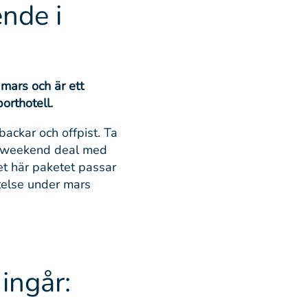
ende i
mars och är ett
orthotell.
 backar och offpist. Ta
år weekend deal med
Det här paketet passar
stelse under mars
ingår: