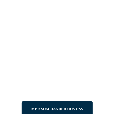
AKTUELLT
RACING
10 APRIL, 2026
Ingemartrofén 2026 –
raceåkare från hela världen
samlas i Tärnaby
LÄS MER
MER SOM HÄNDER HOS OSS