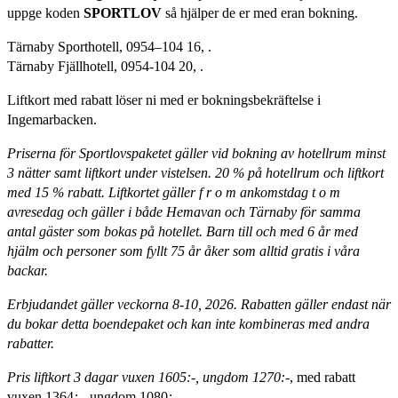
uppge koden
SPORTLOV
så hjälper de er med eran bokning.
Tärnaby Sporthotell, 0954–104 16,
.
Tärnaby Fjällhotell, 0954-104 20,
.
Liftkort med rabatt löser ni med er bokningsbekräftelse i
Ingemarbacken.
Priserna för Sportlovspaketet gäller vid bokning av hotellrum minst
3 nätter samt liftkort under vistelsen. 20 % på hotellrum och liftkort
med 15 % rabatt. Liftkortet gäller f r o m ankomstdag t o m
avresedag och gäller i både Hemavan och Tärnaby för samma
antal gäster som bokas på hotellet. Barn till och med 6 år med
hjälm och personer som fyllt 75 år åker som alltid gratis i våra
backar.
Erbjudandet gäller veckorna 8-10, 2026. Rabatten gäller endast när
du bokar detta boendepaket och kan inte kombineras med andra
rabatter.
Pris liftkort 3 dagar
vuxen 1605:-, ungdom 1270:-
, med rabatt
vuxen 1364
:-
, ungdom 1080
:-.