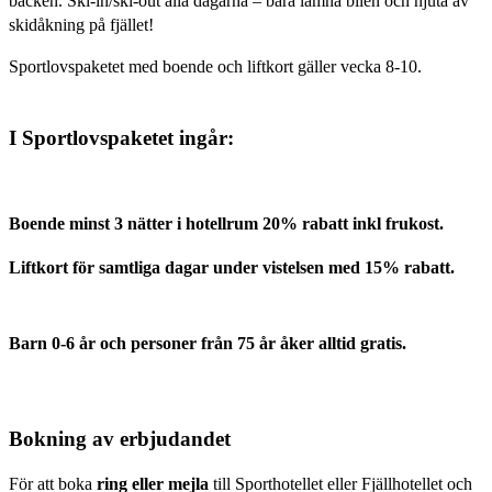
backen. Ski-in/ski-out alla dagarna – bara lämna bilen och njuta av
skidåkning på fjället!
Sportlovspaketet med boende och liftkort gäller vecka 8-10.
I Sportlovspaketet ingår:
Boende minst 3 nätter i hotellrum 20% rabatt inkl frukost.
Liftkort för samtliga dagar under vistelsen med 15% rabatt.
Barn 0-6 år och personer från 75 år åker alltid gratis.
Bokning av erbjudandet
För att boka
ring eller mejla
till Sporthotellet eller Fjällhotellet och