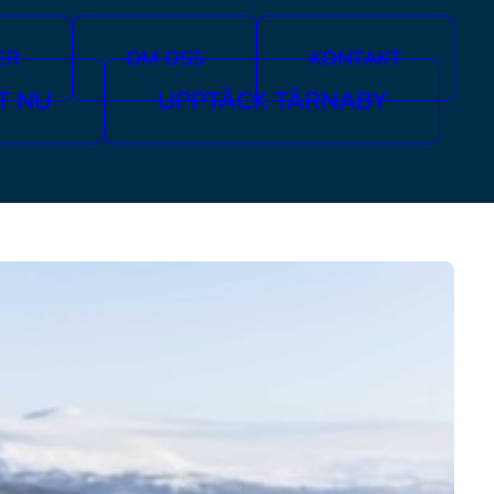
ER
OM OSS
KONTAKT
T NU
UPPTÄCK TÄRNABY