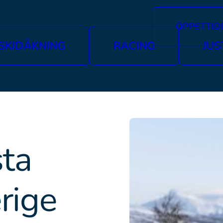
ÖPPETTID
SKIDÅKNING
RACING
JUS
sta
erige