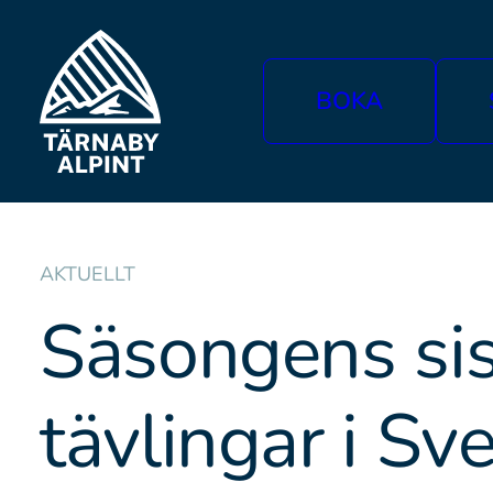
BOKA
AKTUELLT
Säsongens si
tävlingar i Sv