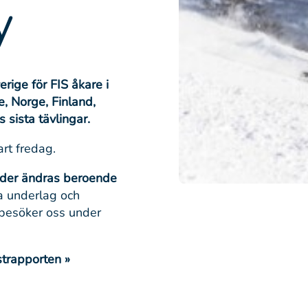
y
rige för FIS åkare i
, Norge, Finland,
 sista tävlingar.
rt fredag.
tider ändras beroende
a underlag och
 besöker oss under
strapporten »