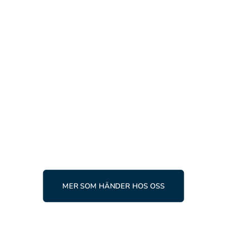
RACING
AKTUELLT
10 APRIL, 2026
Ingemartrofén 2026 –
raceåkare från hela världen
samlas i Tärnaby
LÄS MER
MER SOM HÄNDER HOS OSS