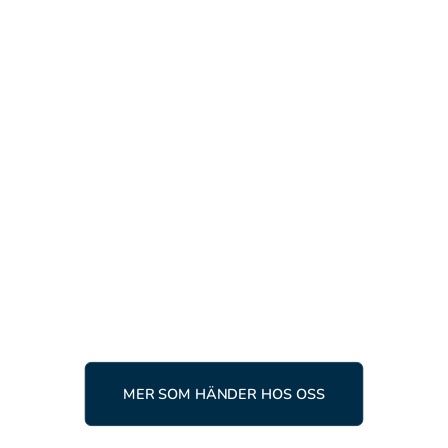
AKTUELLT
RACING
10 APRIL, 2026
Ingemartrofén 2026 –
raceåkare från hela världen
samlas i Tärnaby
LÄS MER
MER SOM HÄNDER HOS OSS