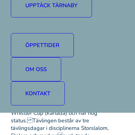
UPPTÄCK TÄRNABY
Välkomna till Tärnaby!
Mer information om evenemanget hittar ni på
Fjällvindens hemsida »
ÖPPETTIDER
Fakta om Ingemartrofén
Ingemartrofén är Sveriges enda
OM OSS
internationella alpina ungdomstävling
med ca 300 deltagare mellan 11-16 år från
hela världen, Ingemartrofén ingår i en grupp
KONTAKT
av tävlingar med bl a Alpecimbra, Pinocchio
(båda i Italien), Borrufa (Andorra) och
Whistler Cup (Kanada) och har hög
status. Tävlingen består av tre
tävlingsdagar i disciplinerna Storslalom,