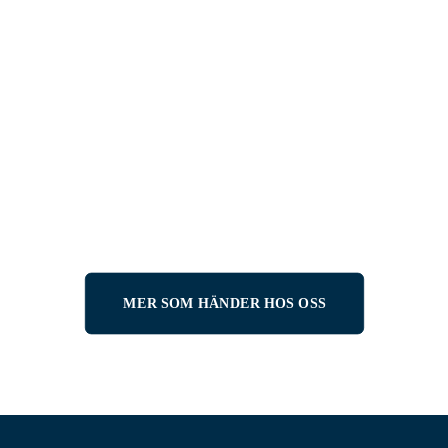
AKTUELLT
RACING
10 APRIL, 2026
Ingemartrofén 2026 – raceåkare
från hela världen samlas i
Tärnaby
LÄS MER
MER SOM HÄNDER HOS OSS