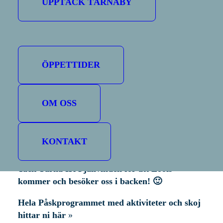
UPPTÄCK TÄRNABY
Plats:
Minimonne, Sporthotellet
Anmälan:
Minimonne
Tid:
11:00
Familjedagens program
ÖPPETTIDER
11:00 Anmälan och nummerlappsutdelning
11:30 Start
12:30 Prisutdelning
OM OSS
15:00 Barnens afterski
16:00 Afterski
KONTAKT
Välkomna!
Tack
Tärna IK Fjällvinden
för att Loois
kommer och besöker oss i backen! 🙂
Hela Påskprogrammet med aktiviteter och skoj
hittar ni här
»