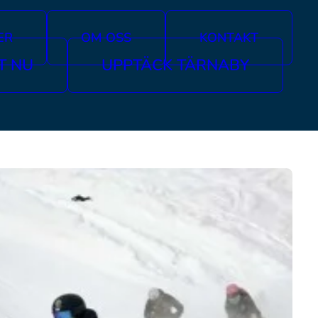
ER
OM OSS
KONTAKT
T NU
UPPTÄCK TÄRNABY