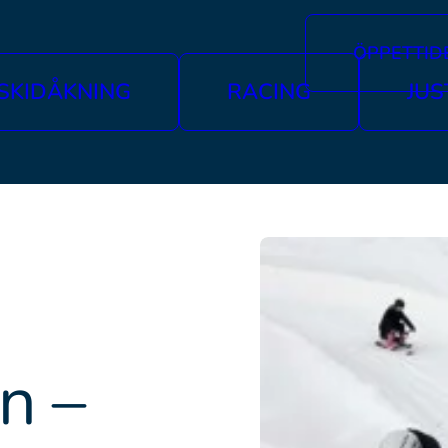
ÖPPETTID
SKIDÅKNING
RACING
JUS
n –