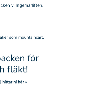
backen vi Ingemarliften.
saker som mountaincart,
acken för
h fläkt!
hittar ni här
»