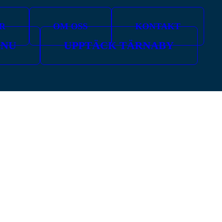
R
OM OSS
KONTAKT
 NU
UPPTÄCK TÄRNABY