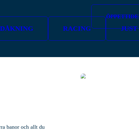
ÖPPETTIDE
IDÅKNING
RACING
JUST
ra banor och allt du