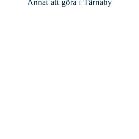
Annat att göra i Tärnaby
Stenmarks Maskin
LÄS MER