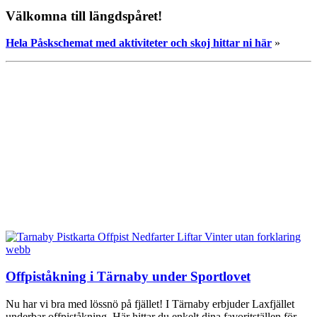
Välkomna till längdspåret!
Hela Påskschemat med aktiviteter och skoj hittar ni här
»
Offpiståkning i Tärnaby under Sportlovet
Nu har vi bra med lössnö på fjället! I Tärnaby erbjuder Laxfjället
underbar offpiståkning. Här hittar du enkelt dina favoritställen för