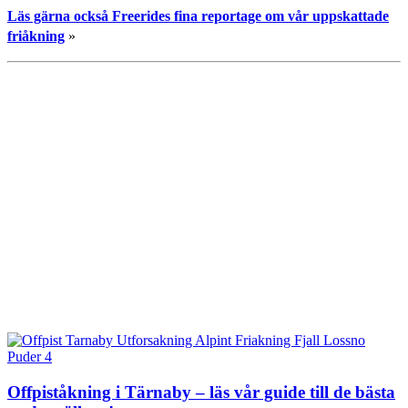
Läs gärna också Freerides fina reportage om vår uppskattade
friåkning
»
Offpist­åkning i Tärnaby – läs vår guide till de bästa