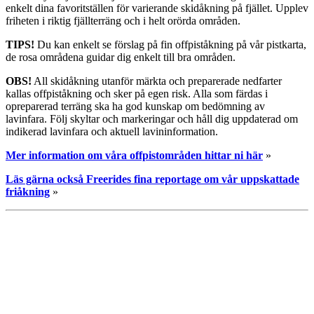
enkelt dina favoritställen för varierande skidåkning på fjället. Upplev
friheten i riktig fjällterräng och i helt orörda områden.
TIPS!
Du kan enkelt se förslag på fin offpiståkning på vår pistkarta,
de rosa områdena guidar dig enkelt till bra områden.
OBS!
All skidåkning utanför märkta och preparerade nedfarter
kallas offpiståkning och sker på egen risk. Alla som färdas i
opreparerad terräng ska ha god kunskap om bedömning av
lavinfara. Följ skyltar och markeringar och håll dig uppdaterad om
indikerad lavinfara och aktuell lavininformation.
Mer information om våra offpistområden hittar ni här
»
Läs gärna också Freerides fina reportage om vår uppskattade
friåkning
»