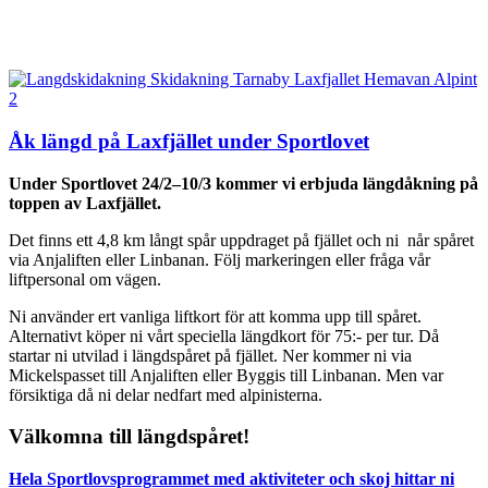
Åk längd på Laxfjället under Sportlovet
Under Sportlovet 24/2–10/3 kommer vi erbjuda längdåkning på
toppen av Laxfjället.
Det finns ett 4,8 km långt spår uppdraget på fjället och ni når spåret
via Anjaliften eller Linbanan. Följ markeringen eller fråga vår
liftpersonal om vägen.
Ni använder ert vanliga liftkort för att komma upp till spåret.
Alternativt köper ni vårt speciella längdkort för 75:- per tur. Då
startar ni utvilad i längdspåret på fjället. Ner kommer ni via
Mickelspasset till Anjaliften eller Byggis till Linbanan. Men var
försiktiga då ni delar nedfart med alpinisterna.
Välkomna till längdspåret!
Hela Sportlovsprogrammet med aktiviteter och skoj hittar ni