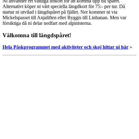
Ni använder ert vanliga liftkort för att komma upp till spåret.
Alternativt köper ni vårt speciella längdkort för 75:- per tur. Då
startar ni utvilad i längdspåret på fjället. Ner kommer ni via
Mickelspasset till Anjaliften eller Byggis till Linbanan. Men var
försiktiga då ni delar nedfart med alpinisterna.
Välkomna till längdspåret!
Hela Påskprogrammet med aktiviteter och skoj hittar ni här
»