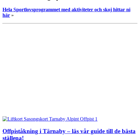
Hela Sportlovsprogrammet med aktiviteter och skoj hittar ni
här
»
Offpiståkning i Tärnaby – läs vår guide till de bästa
ställena!