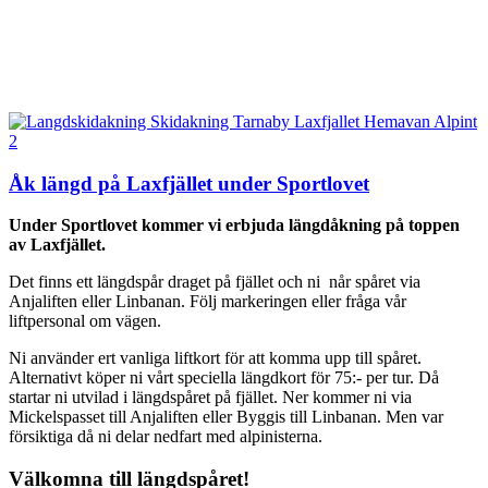
Åk längd på Laxfjället under Sportlovet
Under Sportlovet kommer vi erbjuda längdåkning på toppen
av Laxfjället.
Det finns ett längdspår draget på fjället och ni når spåret via
Anjaliften eller Linbanan. Följ markeringen eller fråga vår
liftpersonal om vägen.
Ni använder ert vanliga liftkort för att komma upp till spåret.
Alternativt köper ni vårt speciella längdkort för 75:- per tur. Då
startar ni utvilad i längdspåret på fjället. Ner kommer ni via
Mickelspasset till Anjaliften eller Byggis till Linbanan. Men var
försiktiga då ni delar nedfart med alpinisterna.
Välkomna till längdspåret!