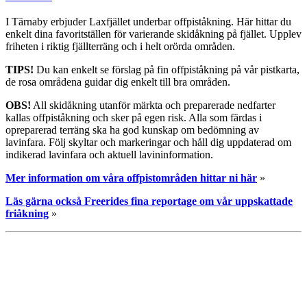
I Tärnaby erbjuder Laxfjället underbar offpiståkning. Här hittar du
enkelt dina favoritställen för varierande skidåkning på fjället. Upplev
friheten i riktig fjällterräng och i helt orörda områden.
TIPS!
Du kan enkelt se förslag på fin offpiståkning på vår pistkarta,
de rosa områdena guidar dig enkelt till bra områden.
OBS!
All skidåkning utanför märkta och preparerade nedfarter
kallas offpiståkning och sker på egen risk. Alla som färdas i
opreparerad terräng ska ha god kunskap om bedömning av
lavinfara. Följ skyltar och markeringar och håll dig uppdaterad om
indikerad lavinfara och aktuell lavininformation.
Mer information om våra offpistområden hittar ni här
»
Läs gärna också Freerides fina reportage om vår uppskattade
friåkning
»