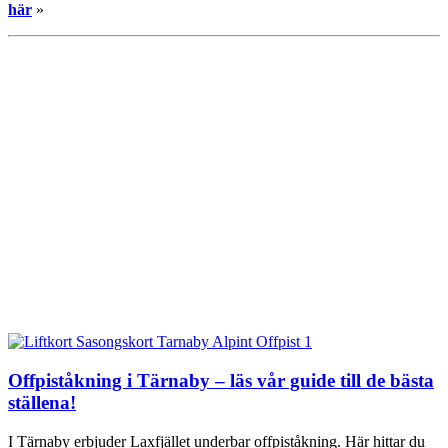
här
»
Offpiståkning i Tärnaby – läs vår guide till de bästa
ställena!
I Tärnaby erbjuder Laxfjället underbar offpiståkning. Här hittar du