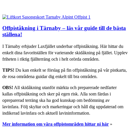
Offpiståkning i Tärnaby – läs vår guide till de bästa
ställena!
I Tärnaby erbjuder Laxfjället underbar offpiståkning. Här hittar du
enkelt dina favoritställen för varierande skidåkning på fjället. Upplev
friheten i riktig fjällterräng och i helt orörda områden.
TIPS!
Du kan enkelt se förslag på fin offpiståkning på vår pistkarta,
de rosa områdena guidar dig enkelt till bra områden.
OBS!
All skidåkning utanför märkta och preparerade nedfarter
kallas offpiståkning och sker på egen risk. Alla som färdas i
opreparerad terräng ska ha god kunskap om bedömning av
lavinfara. Följ skyltar och markeringar och håll dig uppdaterad om
indikerad lavinfara och aktuell lavininformation.
Mer information om våra offpistområden hittar ni här
»