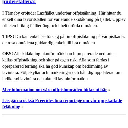
puder­ställena!
I Tärnaby erbjuder Laxfjället underbar offpiståkning. Här hittar du
enkelt dina favoritställen för varierande skidåkning på fjället. Upplev
friheten i riktig fjällterräng och i helt orörda områden.
TIPS!
Du kan enkelt se förslag på fin offpiståkning på vår pistkarta,
de rosa områdena guidar dig enkelt till bra områden.
OBS!
All skidåkning utanför märkta och preparerade nedfarter
kallas offpiståkning och sker på egen risk. Alla som färdas i
opreparerad terräng ska ha god kunskap om bedömning av
lavinfara. Följ skyltar och markeringar och håll dig uppdaterad om
indikerad lavinfara och aktuell lavininformation.
Mer information om våra offpistområden hittar ni här
»
Läs gärna också Freerides fina reportage om vår uppskattade
friåkning
»