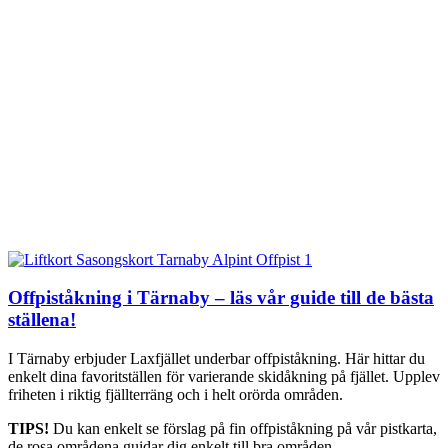
Offpiståkning i Tärnaby – läs vår guide till de bästa
ställena!
I Tärnaby erbjuder Laxfjället underbar offpiståkning. Här hittar du
enkelt dina favoritställen för varierande skidåkning på fjället. Upplev
friheten i riktig fjällterräng och i helt orörda områden.
TIPS!
Du kan enkelt se förslag på fin offpiståkning på vår pistkarta,
de rosa områdena guidar dig enkelt till bra områden.