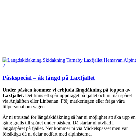
Påskspecial – åk längd på Laxfjället
Under påsken kommer vi erbjuda längdåkning på toppen av
Laxfjället.
Det finns ett spår uppdraget på fjället och ni når spåret
via Anjaliften eller Linbanan. Följ markeringen eller fråga våra
liftpersonal om vägen.
Är ni utrustad för längdskidåkning så har ni möjlighet att åka upp en
gång gratis till spåret under påsken. Då startar ni utvilad i
längdspåret på fjället. Ner kommer ni via Mickelspasset men var
försiktiga då ni delar nedfart med alpinisterna.