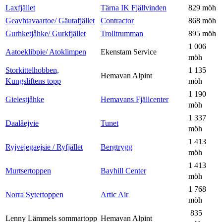
Laxfjället
Tärna IK Fjällvinden
829 möh
Geavhtavaartoe/ Gäutafjället
Contractor
868 möh
Gurhketjåhke/ Gurkfjället
Trolltrumman
895 möh
1 006
Aatoeklibpie/ Atoklimpen
Ekenstam Service
möh
Storkittelhobben,
1 135
Hemavan Alpint
Kungsliftens topp
möh
1 190
Gielestjåhke
Hemavans Fjällcenter
möh
1 337
Daalåejvie
Tunet
möh
1 413
Ryjvejegaejsie / Ryfjället
Bergtrygg
möh
1 413
Murtsertoppen
Bayhill Center
möh
1 768
Norra Sytertoppen
Artic Air
möh
835
Lenny Lämmels sommartopp
Hemavan Alpint