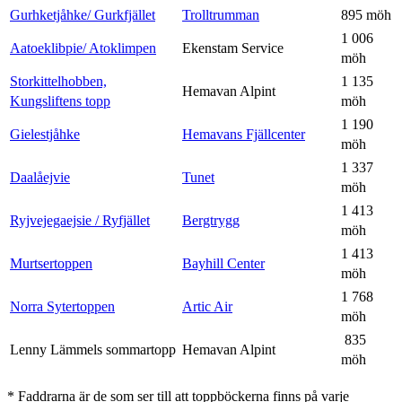
Gurhketjåhke/ Gurkfjället
Trolltrumman
895 möh
1 006
Aatoeklibpie/ Atoklimpen
Ekenstam Service
möh
Storkittelhobben,
1 135
Hemavan Alpint
Kungsliftens topp
möh
1 190
Gielestjåhke
Hemavans Fjällcenter
möh
1 337
Daalåejvie
Tunet
möh
1 413
Ryjvejegaejsie / Ryfjället
Bergtrygg
möh
1 413
Murtsertoppen
Bayhill Center
möh
1 768
Norra Sytertoppen
Artic Air
möh
835
Lenny Lämmels sommartopp
Hemavan Alpint
möh
* Faddrarna är de som ser till att toppböckerna finns på varje