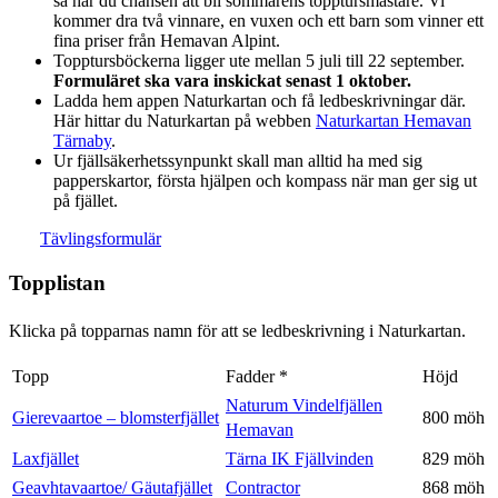
så har du chansen att bli sommarens topptursmästare. Vi
kommer dra två vinnare, en vuxen och ett barn som vinner ett
fina priser från Hemavan Alpint.
Topptursböckerna ligger ute mellan 5 juli till 22 september.
Formuläret ska vara inskickat senast 1 oktober.
Ladda hem appen Naturkartan och få ledbeskrivningar där.
Här hittar du Naturkartan på webben
Naturkartan Hemavan
Tärnaby
.
Ur fjällsäkerhetssynpunkt skall man alltid ha med sig
papperskartor, första hjälpen och kompass när man ger sig ut
på fjället.
Tävlingsformulär
Topplistan
Klicka på topparnas namn för att se ledbeskrivning i Naturkartan.
Topp
Fadder *
Höjd
Naturum Vindelfjällen
Gierevaartoe – blomsterfjället
800 möh
Hemavan
Laxfjället
Tärna IK Fjällvinden
829 möh
Geavhtavaartoe/ Gäutafjället
Contractor
868 möh