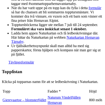
taggar med #sommartopparhemavantarnaby.
När du har varit uppe på en topp kan du fylla i detta
formulär
så har du chansen att bli sommarens topptursmästare. Vi
kommer dra två vinnare, en vuxen och ett barn som vinner ett
fina priser från Hemavan Alpint.
Topptursböckerna ligger ute mellan 7 juli till 24 september.
Formuläret ska vara inskickat senast 1 oktober.
Ladda hem appen Naturkartan och få ledbeskrivningar där.
Här hittar du Naturkartan på webben
Naturkartan Hemavan
Tärnaby
.
Ur fjällsäkerhetssynpunkt skall man alltid ha med sig
papperskartor, första hjälpen och kompass när man ger sig ut
på fjället.
Tävlingsformulär
Topplistan
Klicka på topparnas namn för att se ledbeskrivning i Naturkartan.
Topp
Fadder *
Höjd
Naturum Vindelfjällen
Gierevaartoe – blomsterfjället
800 möh
Hemavan