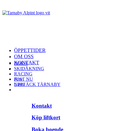
ÖPPETTIDER
OM OSS
KONTAKT
BOKA
SKIDÅKNING
RACING
JUST NU
Före
UPPTÄCK TÄRNABY
Nästa
Kontakt
Köp liftkort
Boka boende