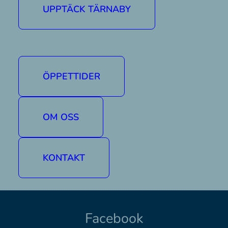
UPPTÄCK TÄRNABY
Kontakt
ÖPPETTIDER
Köp liftkort
OM OSS
Boka boende
KONTAKT
Hitta hit
Facebook