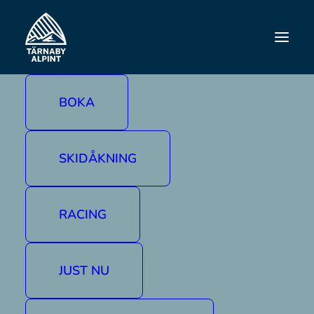
UPPTÄCK TÄRNABY
Skoter
BOKA
Skoteråkning är en del av Tärnaby. Här har du
massor av leder och spännande skoterkörning
att utforska. I Tärnaby ligger skoterleden
SKIDÅKNING
oftast bara en liten bit från leden som tar dig
ut i Fjällvärlden. Kom ihåg att respektera natur
och andra som vistas på fjället och ta ansvar
RACING
för din skoterkörning tillsammans är vi rädda
om den unika natur som finns.
JUST NU
Glöm inte att köpa ledbevis innan ni åker ut
så medverkar ni till underhåll av lederna samt
säkrare skoteråkning i fjällen.