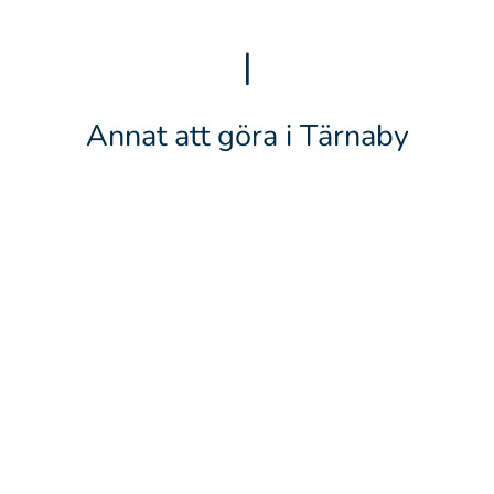
|
Annat att göra i Tärnaby
Tärnaby Fjällhotell
LÄS MER