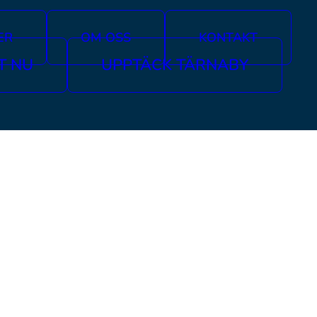
ER
OM OSS
KONTAKT
T NU
UPPTÄCK TÄRNABY