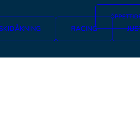
ÖPPETTID
TAG
SKIDÅKNING
RACING
JUS